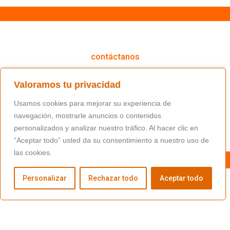
cómo podemos ayudarte
contáctanos
(+34) 91 766 98 56 / fundacion@masfamilia.org
Valoramos tu privacidad
síguenos en nuestras redes sociales
Usamos cookies para mejorar su experiencia de
navegación, mostrarle anuncios o contenidos
personalizados y analizar nuestro tráfico. Al hacer clic en
“Aceptar todo” usted da su consentimiento a nuestro uso de
las cookies.
Personalizar
Rechazar todo
Aceptar todo