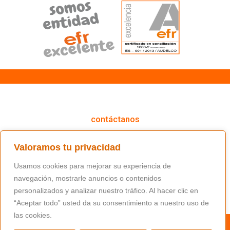
cómo podemos ayudarte
contáctanos
(+34) 91 766 98 56 / fundacion@masfamilia.org
Valoramos tu privacidad
síguenos en nuestras redes sociales
Usamos cookies para mejorar su experiencia de
navegación, mostrarle anuncios o contenidos
personalizados y analizar nuestro tráfico. Al hacer clic en
“Aceptar todo” usted da su consentimiento a nuestro uso de
las cookies.